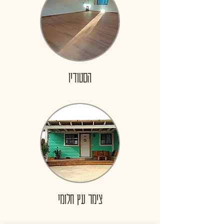
הסטודיו
צימר עץ חלומי