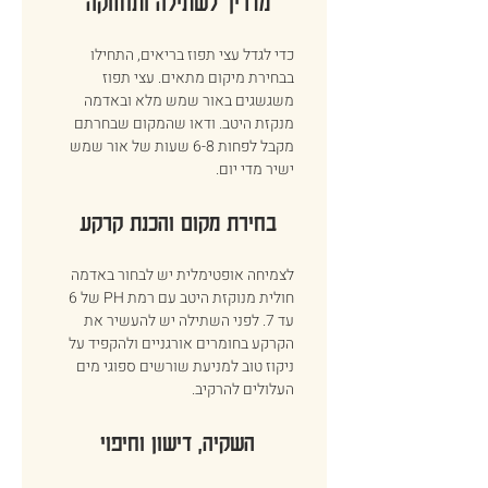
מדריך לשתילה ותחזוקה 
כדי לגדל עצי תפוז בריאים, התחילו 
בבחירת מיקום מתאים. עצי תפוז 
משגשגים באור שמש מלא ובאדמה 
מנקזת היטב. ודאו שהמקום שבחרתם 
מקבל לפחות 6-8 שעות של אור שמש 
ישיר מדי יום. 
בחירת מקום והכנת קרקע 
לצמיחה אופטימלית יש לבחור באדמה 
חולית מנוקזת היטב עם רמת PH של 6 
עד 7. לפני השתילה יש להעשיר את 
הקרקע בחומרים אורגניים ולהקפיד על 
ניקוז טוב למניעת שורשים ספוגי מים 
העלולים להרקיב. 
השקיה, דישון וחיפוי 