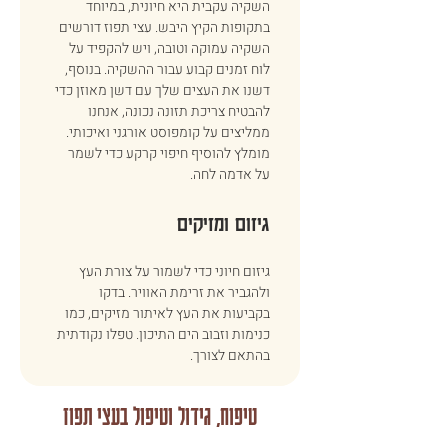
השקיה עקבית היא חיונית, במיוחד 
בתקופות הקיץ היבש. עצי תפוז דורשים 
השקיה עמוקה וטובה, ויש להקפיד על 
לוח זמנים קבוע עבור ההשקיה. בנוסף, 
דשנו את העצים שלך עם דשן מאוזן כדי 
להבטיח צריכת תזונה נכונה, אנחנו 
ממליצים על קומפוסט אורגני ואיכותי. 
מומלץ להוסיף חיפוי קרקע כדי לשמר 
על אדמה לחה. 
גיזום ומזיקים 
גיזום חיוני כדי לשמור על צורת העץ 
ולהגביר את זרימת האוויר. בדקו 
בקביעות את העץ לאיתור מזיקים, כמו 
כנימות וזבוב הים התיכון. טפלו נקודתית 
בהתאם לצורך. 
טיפוח, גידול וטיפול בעצי תפוז