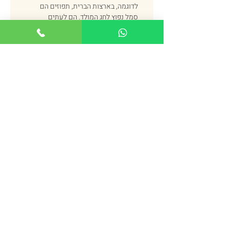
לדוגמה, בארצות הברית, תפוזים הם 
סמל נפוץ לחג המולד. הם לעתים 
קרובות משמשים לקישוט העצים 
והבתים, ומסמלים את הגשמת 
משאלות.
בתרבויות מזרחיות, תפוזים הם סמל של 
עושר ופוריות. הם נחשבים למזל טוב, 
והם לעתים קרובות מוחלפים במהלך 
החגים והאירועים המיוחדים. לדוגמה, 
בתרבות הסינית, תפוזים הם סמל נפוץ 
בראש השנה הסיני. הם נחשבים לסמל 
של מזל טוב ועושר, והם ניתנים כמתנות 
כדי להביא שנה טובה ומבורכת.
דוגמאות ספציפיות למשמעות הסמלית 
של תפוזים בתרבויות שונות:
בתרבות הסינית
: תפוזים נקראים "פוּז'וּ" 
(福橘), והמילה "פוּ" (福) פירושה "מזל 
טוב". לכן, תפוזים נחשבים לסמל מזל 