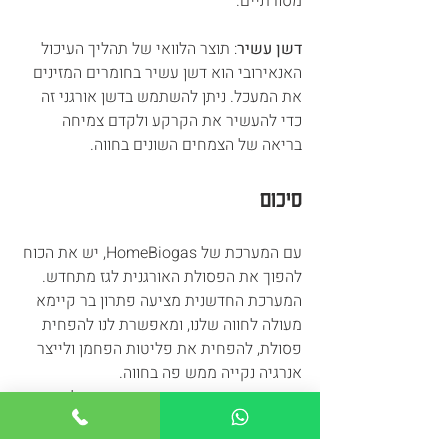
מסורתיים.
דשן עשיר
: תוצר הלוואי של תהליך העיכול 
האנאירובי הוא דשן עשיר בחומרים המזינים 
את המעכל. ניתן להשתמש בדשן אורגני זה 
כדי להעשיר את הקרקע ולקדם צמיחה 
בריאה של הצמחים השונים בחווה.
סיכום
עם המערכת של HomeBiogas, יש את הכוח 
להפוך את הפסולת האורגנית לגז מתחדש. 
המערכת החדשנית מציעה פתרון בר קיימא 
מעולה לחווה שלנו, ומאפשרת לנו להפחית 
פסולת, להפחית את פליטות הפחמן ולייצר 
אנרגיה נקייה ממש פה בחווה.
כאשר אנו מזינים את המערכת בפסולת 
אורגנית ומייצרים דשן נוזלי אורגני המקדם 
את הירקות אותם אנו מגדלים, אנחנו 