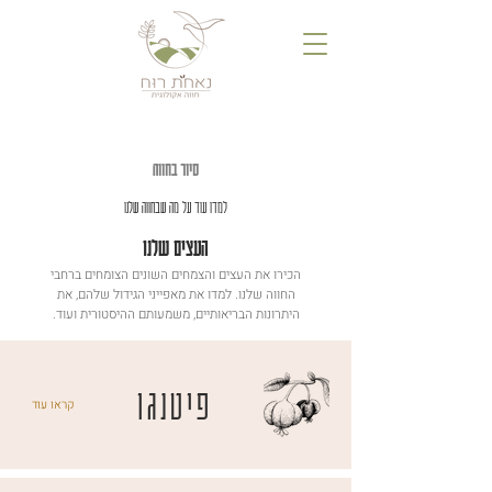
סיור בחווה
למדו עוד על מה שבחווה שלנו
העצים שלנו
הכירו את העצים והצמחים השונים הצומחים ברחבי
החווה שלנו. למדו את מאפייני הגידול שלהם, את
היתרונות הבריאותיים, משמעותם ההיסטורית ועוד.
פיטנגו
קראו עוד