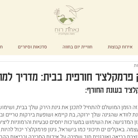
אירוח קבוצות
חוויית יום בחווה
סדנאות וסיורים
חנ
ק פרמקלצ'ר חורפית בבית: מדריך למת
לצ'ר בעונת החורף:
זה הזמן המושלם להתחיל לתכנן את גינת הירק שלך בבית, ושימוש
ת לוודא שהגינה שלך ירוקה, בת קיימא ושופעת בירקות טריים וב
נון המדגישה את השימוש במערכות יחסים טבעיות והרמוניות ליצי
מה. באקלים ים תיכוני כמו בישראל, גינון פרמקלצ'ר יכול להיות 
וצרת בריאה ואורגנית תוך שמירה על איכות הסביבה ובריאות הקר