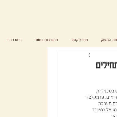
ות המשק
פודטרקטור
התנדבות בחווה
בואו נדבר
חילים
 בטכניקות 
ריאים. פרמקלצ'ר 
רת מערכת 
מועיל במיוחד 
קע.