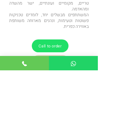
טריים, מקומיים ועונתיים, ישר מהשדה
ומהאדמה.
המשתתפים מבשלים יחד, לומדים טכניקות
פשוטות וטעימות, ונהנים מארוחה משותפת
באווירה כפרית.
Call to order
Call to order
הקודם
הבא
Back to the workshops page