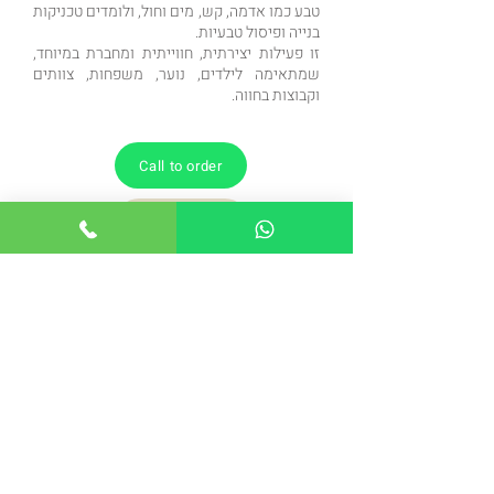
טבע כמו אדמה, קש, מים וחול, ולומדים טכניקות
בנייה ופיסול טבעיות.
זו פעילות יצירתית, חווייתית ומחברת במיוחד,
שמתאימה לילדים, נוער, משפחות, צוותים
וקבוצות בחווה.
Call to order
Call to order
הקודם
הבא
Back to the workshops page