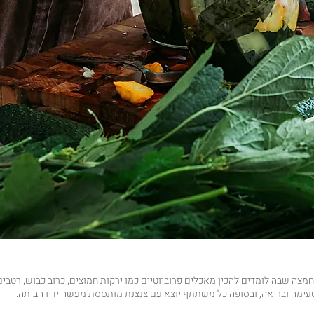
מצה שבה לומדים להכין מאכלים פרוביוטיים כמו ירקות חמוצים, כרוב כבוש, רטבי
עימה ובריאה, ובסופה כל משתתף יוצא עם צנצנת מותססת מעשה ידיו הביתה