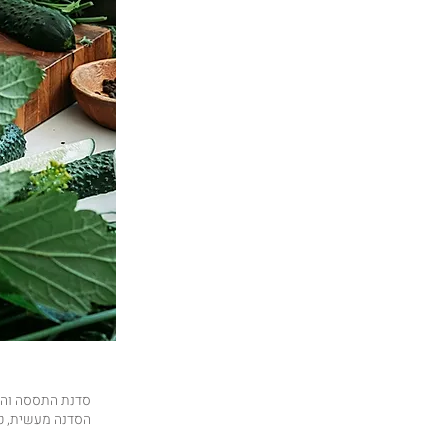
סדנת התססה והח.
הסדנה מעשית, ט.