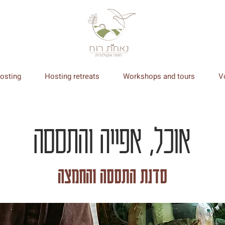
osting
Hosting retreats
Workshops and tours
V
אוכל, אפייה והתססה
סדנת התססה והחמצה