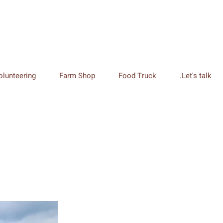
olunteering
Farm Shop
Food Truck
Let's talk.