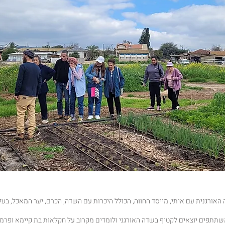
 האורגנית עם איתי, מייסד החווה, הכולל היכרות עם השדה, הכרם, יער המאכל, בעלי
שתתפים יוצאים לקטיף בשדה האורגני ולומדים מקרוב על חקלאות בת קיימא ופרמ